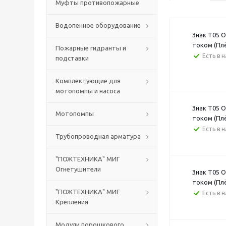
Муфты противопожарные
Водопенное оборудование
Знак T05 
током (Пл
Пожарные гидранты и
Есть в 
подставки
Комплектующие для
мотопомпы и насоса
Знак T05 
Мотопомпы
током (Пл
Есть в 
Трубопроводная арматура
"ПОЖТЕХНИКА" МИГ
Огнетушители
Знак T05 
током (Пл
"ПОЖТЕХНИКА" МИГ
Есть в 
Крепления
Модули порошкового