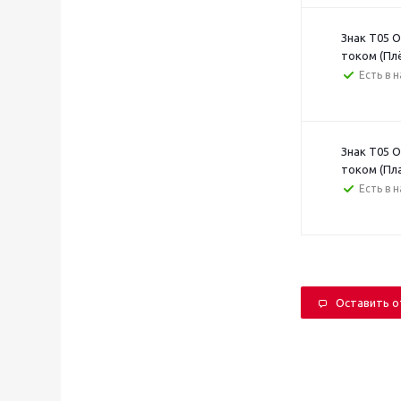
Знак T05 
током (Пл
Есть в 
Знак T05 
током (Пл
Есть в 
Оставить 