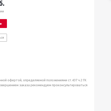
б.
чии
е
ься
чной офертой, определяемой положениями ст.437 ч.2 ГК
совершением заказа рекомендуем проконсультироваться