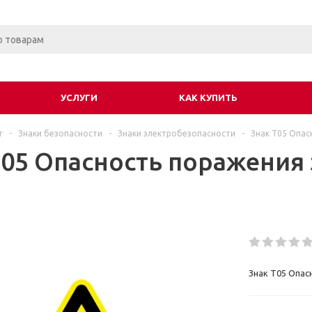
УСЛУГИ
КАК КУПИТЬ
г
-
Знаки безопасности
-
Знаки электробезопасности
-
Знак T05 Опас
T05 Опасность поражения
Знак T05 Опас