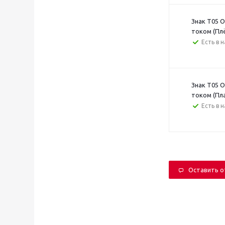
Знак T05 
током (Пл
Есть в 
Знак T05 
током (Пл
Есть в 
Оставить 