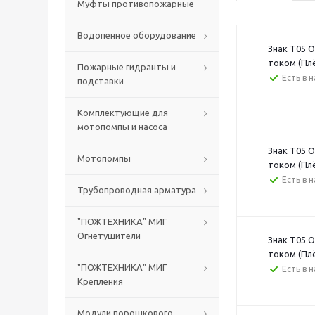
Муфты противопожарные
Водопенное оборудование
Знак T05 
током (Пл
Пожарные гидранты и
Есть в 
подставки
Комплектующие для
мотопомпы и насоса
Знак T05 
Мотопомпы
током (Пл
Есть в 
Трубопроводная арматура
"ПОЖТЕХНИКА" МИГ
Огнетушители
Знак T05 
током (Пл
"ПОЖТЕХНИКА" МИГ
Есть в 
Крепления
Модули порошкового