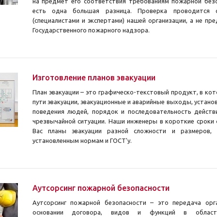
на предмет его соответствия требованиям пожарной безо
есть одна большая разница. Проверка проводится с
(специалистами и экспертами) нашей организации, а не пр
Государственного пожарного надзора.
Изготовление планов эвакуации
План эвакуации – это графическо-текстовый продукт, в ко
пути эвакуации, эвакуационные и аварийные выходы, устано
поведения людей, порядок и последовательность действи
чрезвычайной ситуации. Наши инженеры в короткие сроки
Вас планы эвакуации разной сложности и размеров, 
установленным нормам и ГОСТ'у.
Аутсорсинг пожарной безопасности
Аутсорсинг пожарной безопасности – это передача орга
основании договора, видов и функций в област