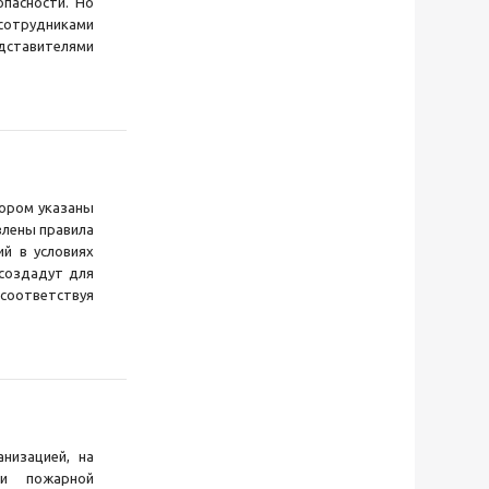
пасности. Но
отрудниками
едставителями
тором указаны
влены правила
й в условиях
 создадут для
соответствуя
низацией, на
и пожарной