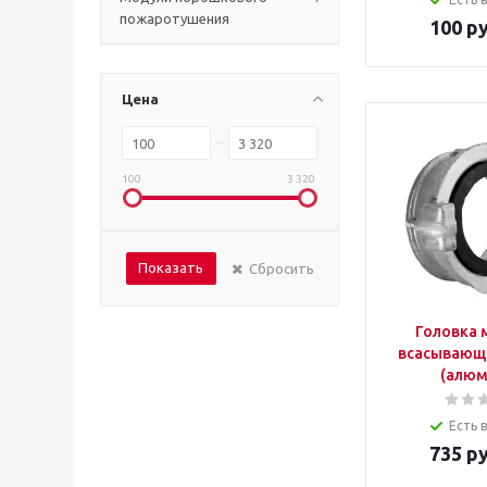
пожаротушения
100
ру
Цена
100
3 320
Показать
Сбросить
Головка 
всасывающ
(алюм
Есть 
735
ру