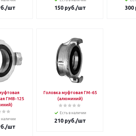
б.
/шт
150
руб.
/шт
300
муфтовая
Головка муфтовая ГМ-65
ая ГМВ-125
(алюминий)
иний)
Есть в наличии
в наличии
210
руб.
/шт
б.
/шт