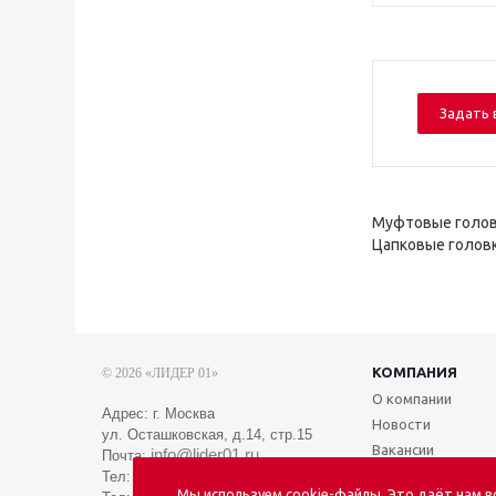
Задать 
Муфтовые голов
Цапковые голов
КОМПАНИЯ
© 2026 «ЛИДЕР 01»
О компании
Адрес: г. Москва
Новости
ул. Осташковская, д.14, стр.15
Вакансии
info@lider01.ru
Почта:
Тел:
8 (495) 088-01-01
Мы используем cookie-файлы. Это даёт нам 