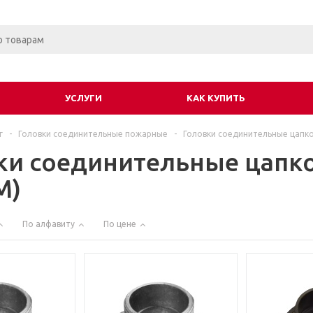
УСЛУГИ
КАК КУПИТЬ
г
-
Головки соединительные пожарные
-
Головки соединительные цапко
ки соединительные цапк
М)
По алфавиту
По цене