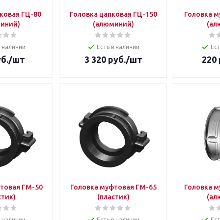
ковая ГЦ-80
Головка цапковая ГЦ-150
Головка м
иний)
(алюминий)
(ал
в наличии
Есть в наличии
Ест
б.
/шт
3 320
руб.
/шт
220
товая ГМ-50
Головка муфтовая ГМ-65
Головка м
стик)
(пластик)
(ал
в наличии
Есть в наличии
Ест