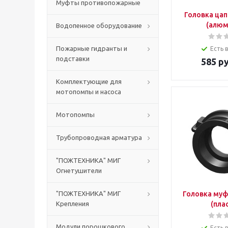
Муфты противопожарные
Головка цап
(алюм
Водопенное оборудование
Пожарные гидранты и
Есть 
подставки
585
ру
Комплектующие для
мотопомпы и насоса
Мотопомпы
Трубопроводная арматура
"ПОЖТЕХНИКА" МИГ
Огнетушители
"ПОЖТЕХНИКА" МИГ
Головка муф
Крепления
(пла
Модули порошкового
Есть 