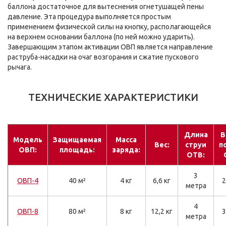
баллона достаточное для вытеснения огнетушащей пены
давление. Эта процедура выполняется простым
применением физической силы на кнопку, располагающейся
на верхнем основании баллона (по ней можно ударить).
Завершающим этапом активации ОВП является направление
раструба-насадки на очаг возгорания и сжатие пускового
рычага.
ТЕХНИЧЕСКИЕ ХАРАКТЕРИСТИКИ
Длина
В
Модель
Защищаемая
Масса
Вес:
струи
п
ОВП:
площадь:
заряда:
ОТВ:
3
ОВП-4
40 м²
4 кг
6,6 кг
2
метра
4
ОВП-8
80 м²
8 кг
12,2 кг
3
метра