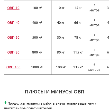
4
ОВП-10
100 м²
10 кг
15 кг
3
метра
4
ОВП-40
400 м²
40 кг
66 кг
4
метра
4
ОВП-50
500 м²
50 кг
78 кг
4
метра
4
ОВП-80
800 м²
80 кг
115 кг
6
метра
6
ОВП-100
1000 м²
100 кг
135 кг
6
метров
ПЛЮСЫ И МИНУСЫ ОВП
+
Продолжительность работы значительно выше, чем у
других видов огнетушителей.