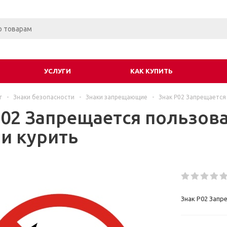
УСЛУГИ
КАК КУПИТЬ
г
-
Знаки безопасности
-
Знаки запрещающие
-
Знак P02 Запрещается
P02 Запрещается пользов
 и курить
Знак P02 Запр