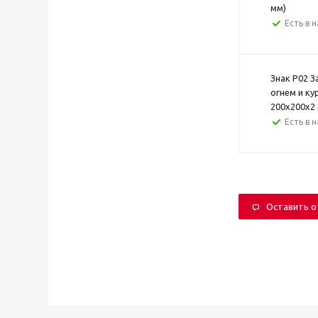
мм)
Есть в 
Знак P02 
огнем и ку
200x200x2
Есть в 
Оставить 