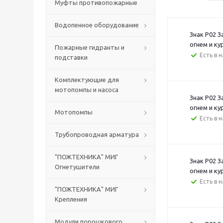
Муфты противопожарные
Водопенное оборудование
Знак P02 
огнем и ку
Пожарные гидранты и
Есть в 
подставки
Комплектующие для
мотопомпы и насоса
Знак P02 
огнем и ку
Мотопомпы
Есть в 
Трубопроводная арматура
"ПОЖТЕХНИКА" МИГ
Знак P02 
Огнетушители
огнем и ку
Есть в 
"ПОЖТЕХНИКА" МИГ
Крепления
Модули порошкового