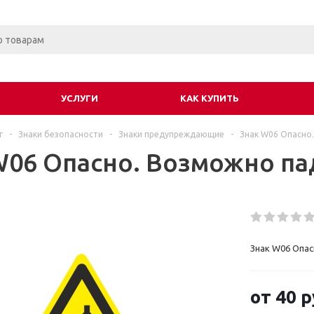
УСЛУГИ
КАК КУПИТЬ
г
-
Знаки безопасности
-
Знаки предупреждающие
-
Знак W06 Опасно
W06 Опасно. Возможно па
Знак W06 Опас
от
40 р