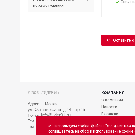
Есть в 
пожаротушения
Оставить 
КОМПАНИЯ
© 2026 «ЛИДЕР 01»
О компании
Адрес: г. Москва
Новости
ул. Осташковская, д.14, стр.15
Вакансии
info@lider01.ru
Почта:
Тел:
8 (495) 088-01-01
Мы используем cookie-файлы. Это даёт нам 
Тел:
8 (969) 046-01-01
соглашаетесь на сбор и использование cookie