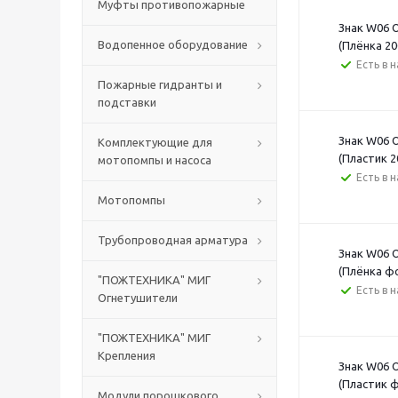
Муфты противопожарные
Знак W06 
Водопенное оборудование
(Плёнка 20
Есть в 
Пожарные гидранты и
подставки
Знак W06 
Комплектующие для
(Пластик 2
мотопомпы и насоса
Есть в 
Мотопомпы
Трубопроводная арматура
Знак W06 
(Плёнка ф
"ПОЖТЕХНИКА" МИГ
Есть в 
Огнетушители
"ПОЖТЕХНИКА" МИГ
Крепления
Знак W06 
(Пластик 
Модули порошкового