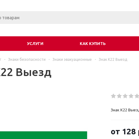
УСЛУГИ
КАК КУПИТЬ
г
-
Знаки безопасности
-
Знаки эвакуационные
-
Знак К22 Выезд
К22 Выезд
Знак К22 Выез
от
128 