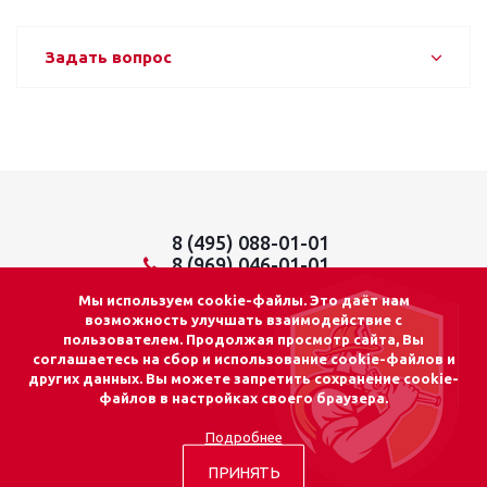
Задать вопрос
8 (495) 088-01-01
8 (969) 046-01-01
info@lider01.ru
Мы используем cookie-файлы. Это даёт нам
возможность улучшать взаимодействие с
пользователем. Продолжая просмотр сайта, Вы
соглашаетесь на сбор и использование cookie-файлов и
других данных. Вы можете запретить сохранение cookie-
© 2026 «ЛИДЕР 01»
файлов в настройках своего браузера.
Адрес: г. Москва
Подробнее
ул. Осташковская, д.14, стр.15
info@lider01.ru
Почта:
ПРИНЯТЬ