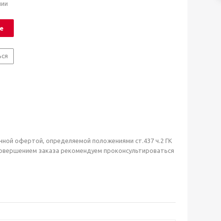
чии
е
ься
чной офертой, определяемой положениями ст.437 ч.2 ГК
совершением заказа рекомендуем проконсультироваться