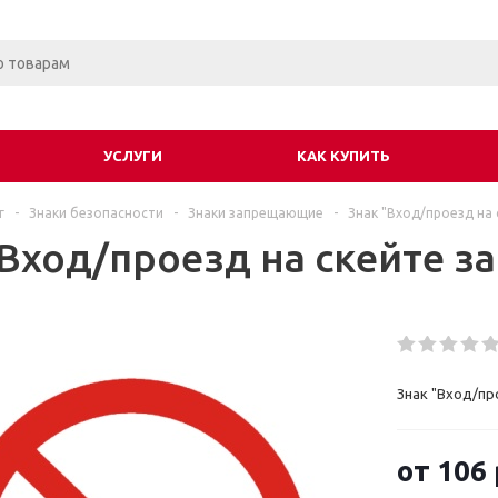
УСЛУГИ
КАК КУПИТЬ
г
-
Знаки безопасности
-
Знаки запрещающие
-
Знак "Вход/проезд на
"Вход/проезд на скейте з
Знак "Вход/пр
от
106 