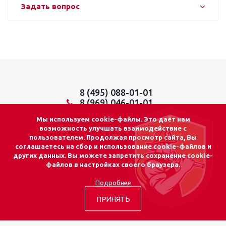
Задать вопрос
8 (495) 088-01-01
8 (969) 046-01-01
info@lider01.ru
Мы используем cookie-файлы. Это даёт нам
возможность улучшать взаимодействие с
пользователем. Продолжая просмотр сайта, Вы
соглашаетесь на сбор и использование cookie-файлов и
других данных. Вы можете запретить сохранение cookie-
© 2026 «ЛИДЕР 01»
файлов в настройках своего браузера.
Адрес: г. Москва
Подробнее
ул. Осташковская, д.14, стр.15
info@lider01.ru
Почта:
ПРИНЯТЬ
Тел:
8 (495) 088-01-01
Тел:
8 (969) 046-01-01