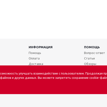
ИНФОРМАЦИЯ
ПОМОЩЬ
Помощь
Вопрос-ответ
Оплата
Статьи
Доставка
Обзоры
Условия возврата
возможность улучшать взаимодействие с пользователем. Продолжая пр
Согласие на обработку данных
-файлов и других данных. Вы можете запретить сохранение cookie-файл
Политика в отношении обработки
персональных данных
Конфиденциальность платежей