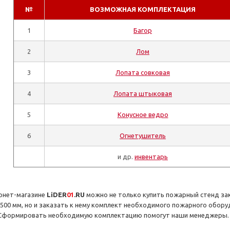
№
ВОЗМОЖНАЯ КОМПЛЕКТАЦИЯ
1
Багор
2
Лом
3
Лопата совковая
4
Лопата штыковая
5
Конусное ведро
6
Огнетушитель
и др.
инвентарь
рнет-магазине
LiDER
01
.RU
можно не только купить пожарный стенд зак
x500 мм, но и заказать к нему комплект необходимого пожарного обор
 Сформировать необходимую комплектацию помогут наши менеджеры.