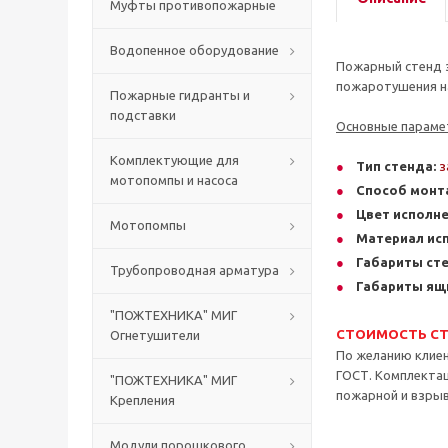
Муфты противопожарные
Водопенное оборудование
Пожарный стенд з
пожаротушения н
Пожарные гидранты и
подставки
Основные параме
Комплектующие для
Тип стенда:
з
мотопомпы и насоса
Способ монт
Цвет исполне
Мотопомпы
Материал ис
Габариты сте
Трубопроводная арматура
Габариты ящик
"ПОЖТЕХНИКА" МИГ
СТОИМОСТЬ СТ
Огнетушители
По желанию клие
ГОСТ. Комплектац
"ПОЖТЕХНИКА" МИГ
пожарной и взры
Крепления
Модули порошкового