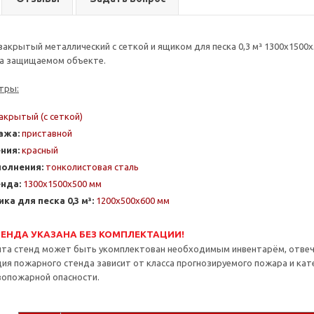
акрытый металлический с сеткой и ящиком для песка 0,3 м³ 1300x1500x
а защищаемом объекте.
тры:
акрытый (с сеткой)
ажа:
приставной
ния:
красный
полнения:
тонколистовая сталь
нда:
1300x1500x500 мм
а для песка 0,3 м³:
1200x500x600 мм
ЕНДА УКАЗАНА БЕЗ КОМПЛЕКТАЦИИ!
нта стенд может быть укомплектован необходимым инвентарём, отвеч
ия пожарного стенда зависит от класса прогнозируемого пожара и ка
вопожарной опасности.