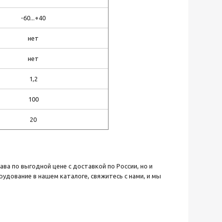
-60...+40
нет
нет
1,2
100
20
а по выгодной цене с доставкой по России, но и
дование в нашем каталоге, свяжитесь с нами, и мы