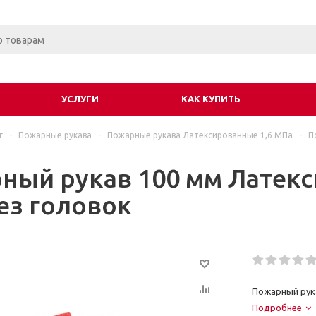
УСЛУГИ
КАК КУПИТЬ
г
-
Пожарные рукава
-
Пожарные рукава Латексированные 1,6 МПа
-
П
ный рукав 100 мм Латекс
ез головок
Пожарный рука
Подробнее