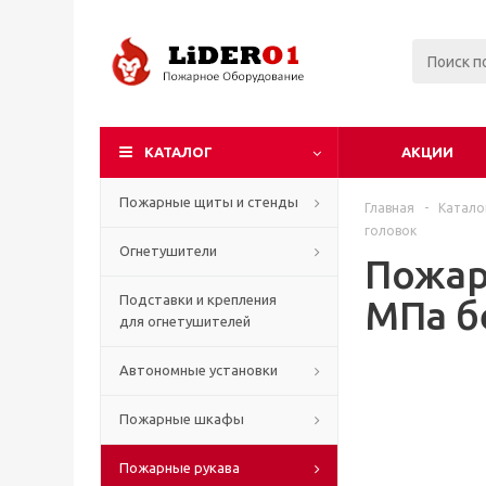
КАТАЛОГ
АКЦИИ
Пожарные щиты и стенды
Главная
-
Катало
головок
Огнетушители
Пожар
Подставки и крепления
МПа б
для огнетушителей
Автономные установки
Пожарные шкафы
Пожарные рукава