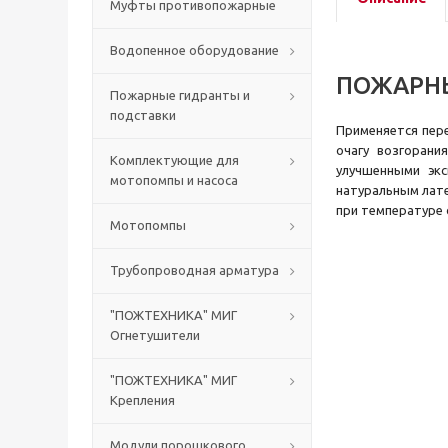
Муфты противопожарные
Водопенное оборудование
ПОЖАРНЫ
Пожарные гидранты и
подставки
Применяется пер
очагу возгорани
Комплектующие для
улучшенными экс
мотопомпы и насоса
натуральным лате
при температуре 
Мотопомпы
Трубопроводная арматура
"ПОЖТЕХНИКА" МИГ
Огнетушители
"ПОЖТЕХНИКА" МИГ
Крепления
Модули порошкового