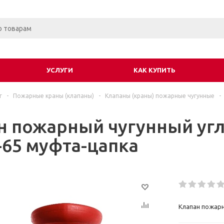
УСЛУГИ
КАК КУПИТЬ
г
-
Пожарные краны (клапаны)
-
Клапаны (краны) пожарные чугунные
-
н пожарный чугунный угл
65 муфта-цапка
Клапан пожарн