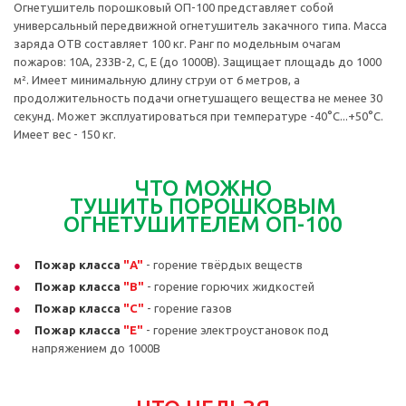
Огнетушитель порошковый ОП-100 представляет собой
универсальный передвижной огнетушитель закачного типа. Масса
заряда ОТВ составляет 100 кг. Ранг по модельным очагам
пожаров: 10А, 233В-2, С, Е (до 1000В). Защищает площадь до 1000
м². Имеет минимальную длину струи от 6 метров, а
продолжительность подачи огнетушащего вещества не менее 30
секунд. Может эксплуатироваться при температуре -40°С...+50°C.
Имеет вес - 150 кг.
ЧТО
МОЖНО
ТУШИТЬ
ПОРОШКОВЫМ
ОГНЕТУШИТЕЛЕМ ОП-100
Пожар класса
"A"
- горение твёрдых веществ
Пожар класса
"B"
- горение горючих жидкостей
Пожар класса
"C"
- горение газов
Пожар класса
"E"
- горение электроустановок под
напряжением до 1000В