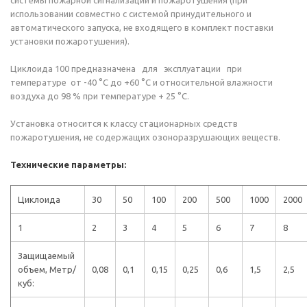
системы пожарной сигнализации и пожаротушения (при
использовании совместно с системой принудительного и
автоматического запуска, не входящего в комплект поставки
установки пожаротушения).
Циклоида 100 предназначена для эксплуатации при
температуре от -40 °C до +60 °C и относительной влажности
воздуха до 98 % при температуре + 25 °C.
Установка относится к классу стационарных средств
пожаротушения, не содержащих озоноразрушающих веществ.
Технические параметры:
Циклоида
30
50
100
200
500
1000
2000
1
2
3
4
5
6
7
8
Защищаемый
объем, Метр/
0,08
0,1
0,15
0,25
0,6
1,5
2,5
куб: