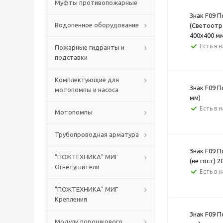
Муфты противопожарные
Знак F09 
Водопенное оборудование
(Светоотр
400х400 м
Есть в 
Пожарные гидранты и
подставки
Комплектующие для
Знак F09 
мотопомпы и насоса
мм)
Есть в 
Мотопомпы
Трубопроводная арматура
Знак F09 
"ПОЖТЕХНИКА" МИГ
(не гост) 
Огнетушители
Есть в 
"ПОЖТЕХНИКА" МИГ
Крепления
Знак F09 
Модули порошкового