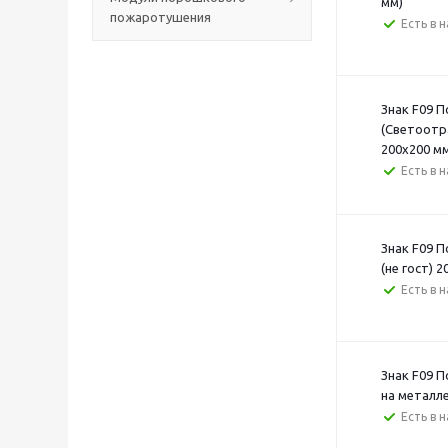
мм)
пожаротушения
Есть в 
Знак F09 
(Светоотр
200х200 м
Есть в 
Знак F09 
(не гост) 
Есть в 
Знак F09 
на металле
Есть в 