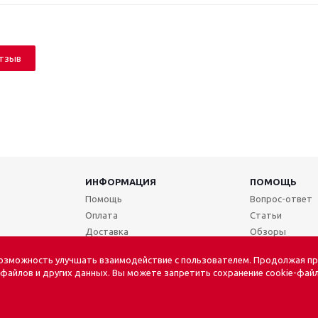
отзыв
ИНФОРМАЦИЯ
ПОМОЩЬ
Помощь
Вопрос-ответ
Оплата
Статьи
Доставка
Обзоры
Условия возврата
возможность улучшать взаимодействие с пользователем. Продолжая пр
Согласие на обработку данных
-файлов и других данных. Вы можете запретить сохранение cookie-файл
Политика в отношении обработки
персональных данных
Конфиденциальность платежей